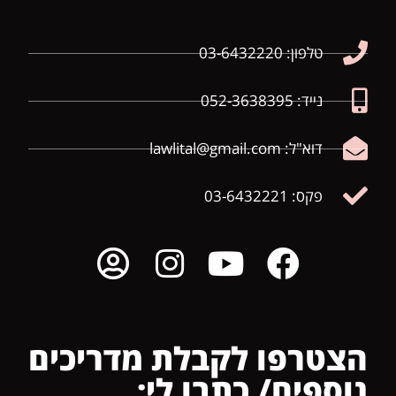
טלפון: 03-6432220
נייד: 052-3638395
דוא"ל: lawlital@gmail.com
פקס: 03-6432221
הצטרפו לקבלת מדריכים
נוספים/ כתבו לי: