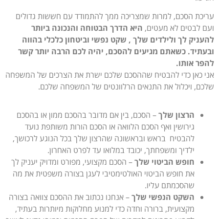
עריכת הסכם, למרות שמצריכה ממך להתמודד עם חששות גדולים
ועם לבטים לא מעטים,
היא הדרך הבטוחה והנכונה ביותר
להעניק לך ולילדים שלך , שקט נפשי וביטחון כלכלי בהווה
ובעתיד. כשאתם מגיעים להסכם, יהיה לכם הרבה יותר קשר
להפר אותו.
אני כאן כדי להבטיח שההסכם שלכם ישרת את הצרכים של המשפחה
שלכם, ויכלול את התנאים הרלוונטים של המשפחה שלכם.
הרצון שלך
– הסכם, בין אם מדובר בהסכם ממון או בהסכם
גירושין ואף הסכם הלוואה או הסכם הורות משותפת נועד
להבטיח בראש ובראשונה שהרצון שלך בכל הנוגע לרכושך,
ילדיך ומשפחתך, יכובד במלואו עד לפרט האחרון.
חופש הביטוי שלך
– הסכם מקצועי, מפורט ומדויק יעניק לך
את חופש הביטוי האולטימטיבי לעגן בצורה משפטית את מה
שהסכמתם עליו.
השקט הנפשי שלך
– אנחנו נכתוב את ההסכם צוואה בצורה
מקצועית, ברורה וחדה כדי למנוע מחלוקות מיותרות בעתיד,